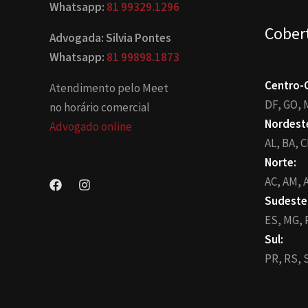
Whatsapp:
81 99329.1296
Cober
Advogada: Silvia Pontes
Whatsapp:
81 99898.1873
Centro-
Atendimento pelo Meet
DF,
GO,
no horário comercial
Nordest
Advogado online
AL,
BA,
C
Norte:
AC,
AM,
A
Sudeste
ES,
MG,
Sul:
PR,
RS,