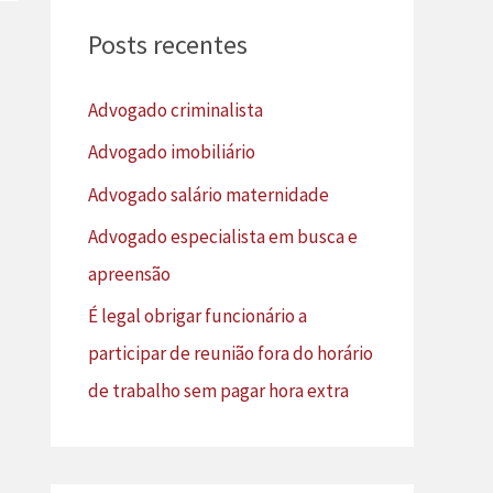
u
Posts recentes
i
s
Advogado criminalista
a
Advogado imobiliário
r
Advogado salário maternidade
p
Advogado especialista em busca e
o
apreensão
r
É legal obrigar funcionário a
:
participar de reunião fora do horário
de trabalho sem pagar hora extra