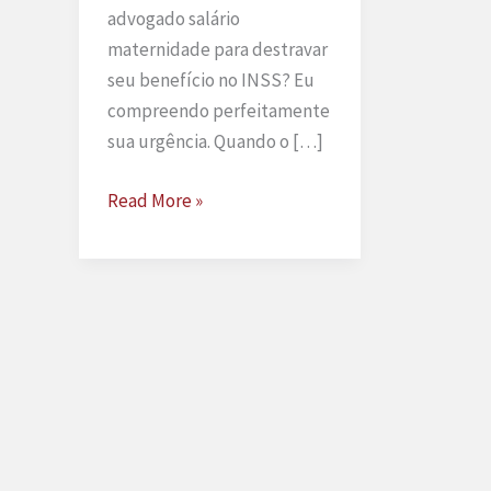
advogado salário
maternidade para destravar
seu benefício no INSS? Eu
compreendo perfeitamente
sua urgência. Quando o […]
Advogado
Read More »
salário
maternidade