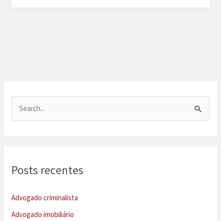
em
inventário
em
Recife
P
e
s
q
u
Posts recentes
i
s
Advogado criminalista
a
Advogado imobiliário