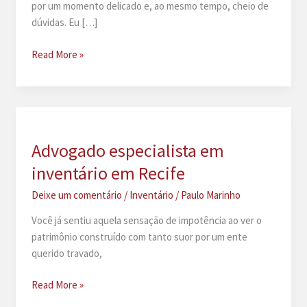
por um momento delicado e, ao mesmo tempo, cheio de
dúvidas. Eu […]
Inventário
Read More »
extrajudicial
em
Recife:
Guia
passo
Advogado especialista em
a
inventário em Recife
passo
no
Deixe um comentário
/
Inventário
/
Paulo Marinho
cartório
Você já sentiu aquela sensação de impotência ao ver o
patrimônio construído com tanto suor por um ente
querido travado,
Advogado
Read More »
especialista