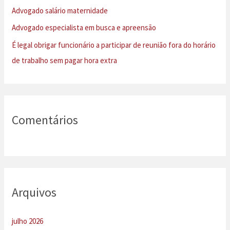
r
Advogado salário maternidade
p
Advogado especialista em busca e apreensão
o
É legal obrigar funcionário a participar de reunião fora do horário
r
de trabalho sem pagar hora extra
:
Comentários
Arquivos
julho 2026