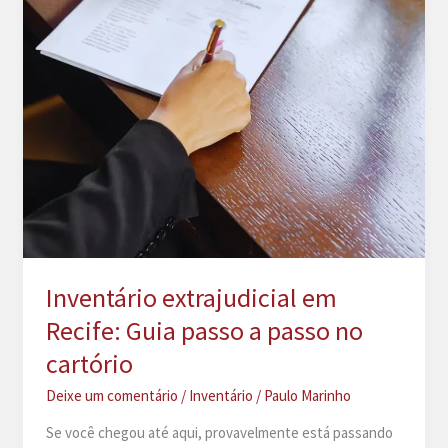
Inventário extrajudicial em
Recife: Guia passo a passo no
cartório
Deixe um comentário
/
Inventário
/
Paulo Marinho
Se você chegou até aqui, provavelmente está passando