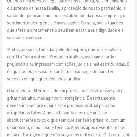
Quando uma questão legal bate à nossa porta, seja envolvendo
o sustento da nossa família, a proteção do nosso patrimônio, a
saúde de quem amamos ou a estabilidade da nossa empresa, o
sentimento de urgência é avassalador. Ou seja, são situações
que afetam diretamente o seu bem-estar, a sua dignidade e a
sua sobrevivência.
Muitas pessoas, tomadas pelo desespero, querem resolver o
conflito “para ontem”. Procuram atalhos, assinam acordos
prejudiciais ou ingressam com ações judiciais mal estruturadas. E
é aqui que eu preciso te contar o maior segredo para ter
sucesso em qualquer demanda jurídica.
O verdadeiro diferencial de um profissional de alto nível não é
gritar mais alto, mas agir com inteligência. É estritamente
necessário sempre olhar a fase processual atual para não
atropelar os fatos. A nossa filosofia central é analisar
absolutamente tudo o que tem que ser feito primeiro, com um
olhar polido, minucioso e técnico. Apenas após desenhar esse
mapa estratégico é que nós seguimos o rito certo. O Direito tem