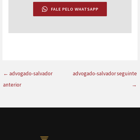
FALE PELO WHATSAPP
←
advogado-salvador
advogado-salvador seguinte
anterior
→