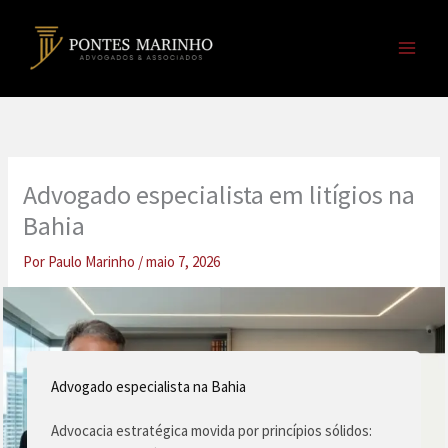
Ir
para
o
conteúdo
Advogado especialista em litígios na
Bahia
Por
Paulo Marinho
/
maio 7, 2026
Advogado especialista na Bahia
Advocacia estratégica movida por princípios sólidos: