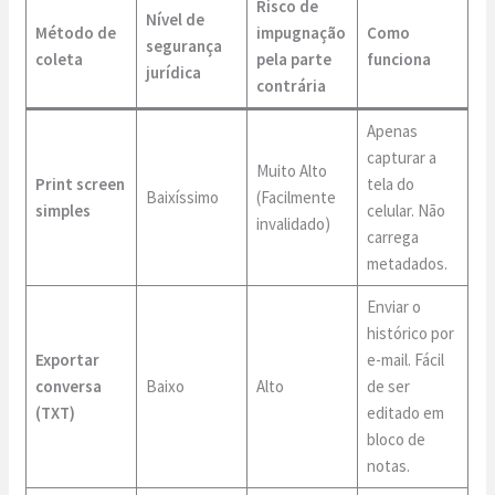
Risco de
Nível de
Método de
impugnação
Como
segurança
coleta
pela parte
funciona
jurídica
contrária
Apenas
capturar a
Muito Alto
Print screen
tela do
Baixíssimo
(Facilmente
simples
celular. Não
invalidado)
carrega
metadados.
Enviar o
histórico por
Exportar
e-mail. Fácil
conversa
Baixo
Alto
de ser
(TXT)
editado em
bloco de
notas.