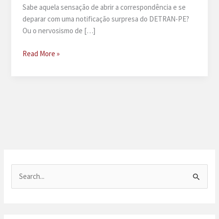
Sabe aquela sensação de abrir a correspondência e se
deparar com uma notificação surpresa do DETRAN-PE?
Ou o nervosismo de […]
Advogado
Read More »
de
trânsito
em
Recife
P
e
s
q