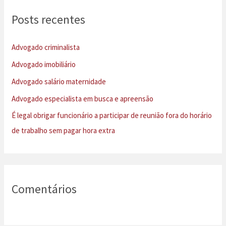
u
Posts recentes
i
s
Advogado criminalista
a
Advogado imobiliário
r
Advogado salário maternidade
p
Advogado especialista em busca e apreensão
o
É legal obrigar funcionário a participar de reunião fora do horário
r
de trabalho sem pagar hora extra
:
Comentários