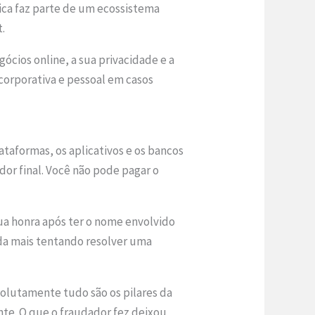
ica faz parte de um ecossistema
t.
cios online, a sua privacidade e a
 corporativa e pessoal em casos
ataformas, os aplicativos e os bancos
or final. Você não pode pagar o
 sua honra após ter o nome envolvido
nda mais tentando resolver uma
olutamente tudo são os pilares da
nte. O que o fraudador fez deixou