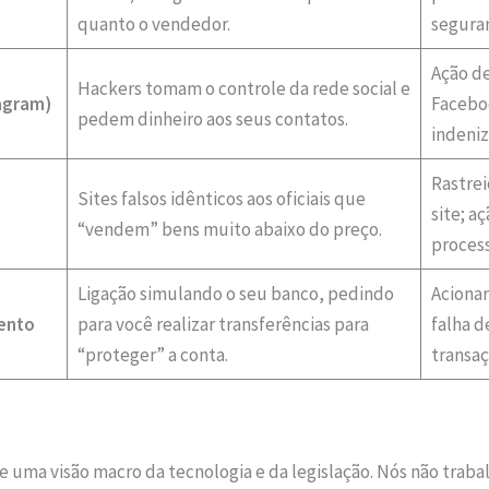
quanto o vendedor.
seguran
Ação de
Hackers tomam o controle da rede social e
agram)
Facebo
pedem dinheiro aos seus contatos.
indeniz
Rastre
Sites falsos idênticos aos oficiais que
site; a
“vendem” bens muito abaixo do preço.
proces
Ligação simulando o seu banco, pedindo
Acionar
mento
para você realizar transferências para
falha d
“proteger” a conta.
transaç
 uma visão macro da tecnologia e da legislação. Nós não tra