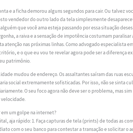
conta e a ficha demorou alguns segundos para cair. Ou talvez v
osto vendedor do outro lado da tela simplesmente desapareceu
u alguém que você ama esteja passando por essa situação dese
rgonha, a raiva e a sensação de impotência costumam paralisar 
ta atenção nas próximas linhas. Como advogado especialista em
critório, e o que eu vou te revelar agora pode ser a diferença e
seu patrimônio.
alidade mudou de endereço. Os assaltantes saíram das ruas escu
aria social extremamente sofisticadas. Por isso, não se sinta c
ariamente. O seu foco agora não deve ser o problema, mas sim a
, velocidade.
r em um golpe na internet?
tal, aja rápido: 1. Faça capturas de tela (prints) de todas as c
iato com o seu banco para contestar a transação e solicitar 