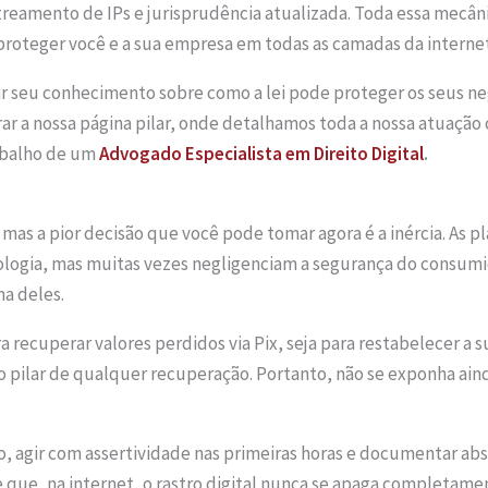
treamento de IPs e jurisprudência atualizada. Toda essa mecân
 proteger você e a sua empresa em todas as camadas da interne
 seu conhecimento sobre como a lei pode proteger os seus negó
ar a nossa página pilar, onde detalhamos toda a nossa atuação
abalho de um
Advogado Especialista em Direito Digital
.
mas a pior decisão que você pode tomar agora é a inércia. As pl
ogia, mas muitas vezes negligenciam a segurança do consumid
ma deles.
ra recuperar valores perdidos via Pix, seja para restabelecer a
 o pilar de qualquer recuperação. Portanto, não se exponha ai
 agir com assertividade nas primeiras horas e documentar abs
que, na internet, o rastro digital nunca se apaga completame