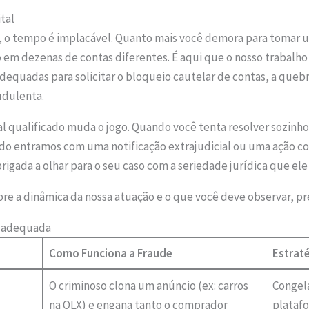
tal
, o tempo é implacável. Quanto mais você demora para tomar u
o em dezenas de contas diferentes. É aqui que o nosso trabalho
dequadas para solicitar o bloqueio cautelar de contas, a quebra
audulenta.
al qualificado muda o jogo. Quando você tenta resolver sozinh
o entramos com uma notificação extrajudicial ou uma ação co
 obrigada a olhar para o seu caso com a seriedade jurídica que e
bre a dinâmica da nossa atuação e o que você deve observar, pr
ca adequada
Como Funciona a Fraude
Estraté
O criminoso clona um anúncio (ex: carros
Congela
na OLX) e engana tanto o comprador
platafo