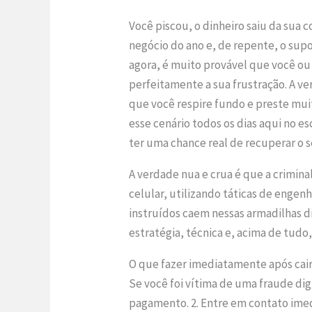
Você piscou, o dinheiro saiu da sua 
negócio do ano e, de repente, o sup
agora, é muito provável que você o
perfeitamente a sua frustração. A ve
que você respire fundo e preste mui
esse cenário todos os dias aqui no es
ter uma chance real de recuperar o 
A verdade nua e crua é que a crimin
celular, utilizando táticas de engenh
instruídos caem nessas armadilhas di
estratégia, técnica e, acima de tudo
O que fazer imediatamente após cai
Se você foi vítima de uma fraude digi
pagamento. 2. Entre em contato imed