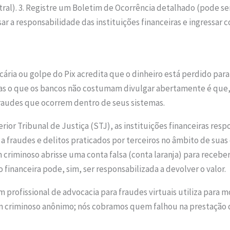
al). 3. Registre um Boletim de Ocorrência detalhado (pode ser
ar a responsabilidade das instituições financeiras e ingressar 
ncária ou golpe do Pix acredita que o dinheiro está perdido p
 Mas o que os bancos não costumam divulgar abertamente é que
fraudes que ocorrem dentro de seus sistemas.
ior Tribunal de Justiça (STJ), as instituições financeiras r
o a fraudes e delitos praticados por terceiros no âmbito de sua
 criminoso abrisse uma conta falsa (conta laranja) para recebe
 financeira pode, sim, ser responsabilizada a devolver o valor.
 profissional de advocacia para fraudes virtuais utiliza para mo
 criminoso anônimo; nós cobramos quem falhou na prestação do