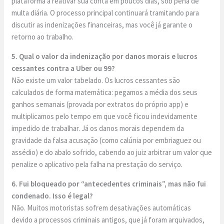
plataforma a reativar sua conta em poucos dias, sob pena de
multa diária. O processo principal continuará tramitando para
discutir as indenizações financeiras, mas você já garante o
retorno ao trabalho.
5. Qual o valor da indenização por danos morais e lucros
cessantes contra a Uber ou 99?
Não existe um valor tabelado. Os lucros cessantes são
calculados de forma matemática: pegamos a média dos seus
ganhos semanais (provada por extratos do próprio app) e
multiplicamos pelo tempo em que você ficou indevidamente
impedido de trabalhar. Já os danos morais dependem da
gravidade da falsa acusação (como calúnia por embriaguez ou
assédio) e do abalo sofrido, cabendo ao juiz arbitrar um valor que
penalize o aplicativo pela falha na prestação do serviço.
6. Fui bloqueado por “antecedentes criminais”, mas não fui
condenado. Isso é legal?
Não. Muitos motoristas sofrem desativações automáticas
devido a processos criminais antigos, que já foram arquivados,