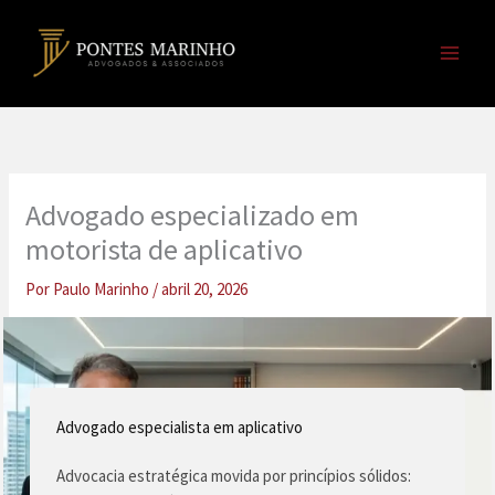
Ir
para
o
conteúdo
Advogado especializado em
motorista de aplicativo
Por
Paulo Marinho
/
abril 20, 2026
Advogado especialista em aplicativo
Advocacia estratégica movida por princípios sólidos: