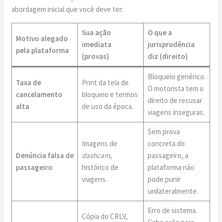
abordagem inicial que você deve ter:
Sua ação
O que a
Motivo alegado
imediata
jurisprudência
pela plataforma
(provas)
diz (direito)
Bloqueio genérico.
Taxa de
Print da tela de
O motorista tem o
cancelamento
bloqueio e termos
direito de recusar
alta
de uso da época.
viagens inseguras.
Sem prova
Imagens de
concreta do
Denúncia falsa de
dashcam
,
passageiro, a
passageiro
histórico de
plataforma não
viagens.
pode punir
unilateralmente.
Erro de sistema.
Cópia do CRLV,