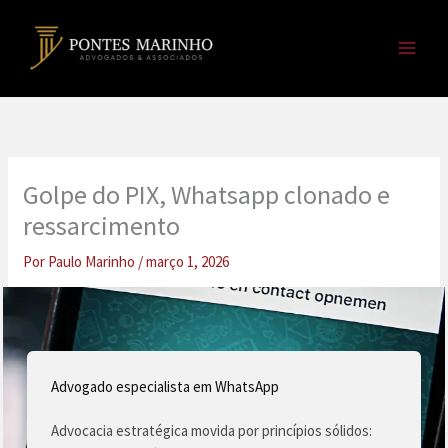
Ir
para
o
conteúdo
Golpe do PIX, Whatsapp clonado e
ressarcimento
Por
Paulo Marinho
/
março 1, 2026
Advogado especialista em WhatsApp
Advocacia estratégica movida por princípios sólidos: