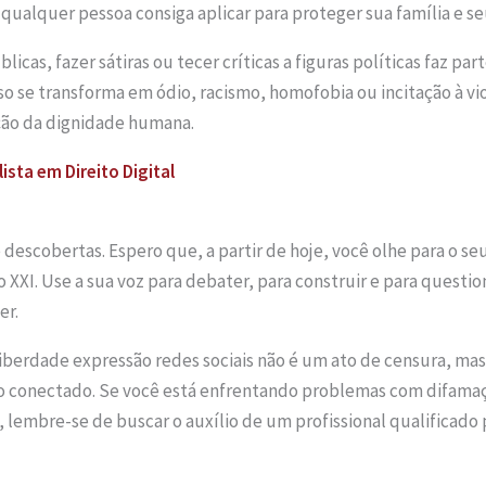
ualquer pessoa consiga aplicar para proteger sua família e se
icas, fazer sátiras ou tecer críticas a figuras políticas faz par
 se transforma em ódio, racismo, homofobia ou incitação à vio
ção da dignidade humana.
sta em Direito Digital
 descobertas. Espero que, a partir de hoje, você olhe para o s
o XXI. Use a sua voz para debater, para construir e para question
er.
iberdade expressão redes sociais não é um ato de censura, mas
o conectado. Se você está enfrentando problemas com difamaçã
, lembre-se de buscar o auxílio de um profissional qualificado 