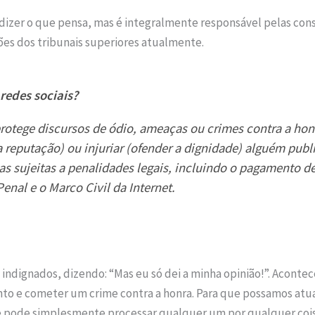
a dizer o que pensa, mas é integralmente responsável pelas con
ões dos tribunais superiores atualmente.
 redes sociais?
rotege discursos de ódio, ameaças ou crimes contra a hon
a reputação) ou injuriar (ofender a dignidade) alguém pu
as sujeitas a penalidades legais, incluindo o pagamento de
nal e o Marco Civil da Internet.
 indignados, dizendo: “Mas eu só dei a minha opinião!”. Aconte
o e cometer um crime contra a honra. Para que possamos atu
 se pode simplesmente processar qualquer um por qualquer cois