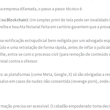
ua empresa difamada, o passo a passo técnico é:
 ou Blockchain):
Um simples print de tela pode ser invalidado
velha e boa Ata Notarial feita em cartório garantem que a prov
a notificação extrajudicial bem redigida por um advogado espe
do e uma retratação de forma rápida, antes de inflar o judiciár
alhe, entra-se com o processo civil (para remoção de conteúdo 
inal contra o ofensor.
aro: as plataformas (como Meta, Google, X) só são obrigadas a
 salvo em casos de nudez não consentida (revenge porn), onde 
formação precisa ser acessível. O cidadão empoderado toma dec