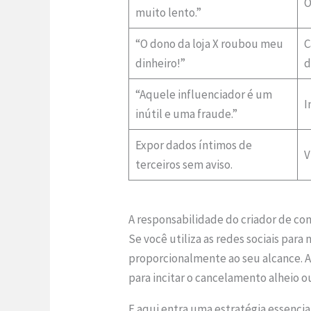
O
muito lento.”
“O dono da loja X roubou meu
C
dinheiro!”
d
“Aquele influenciador é um
I
inútil e uma fraude.”
Expor dados íntimos de
V
terceiros sem aviso.
A responsabilidade do criador de co
Se você utiliza as redes sociais par
proporcionalmente ao seu alcance. A 
para incitar o cancelamento alheio 
E aqui entra uma estratégia essencia