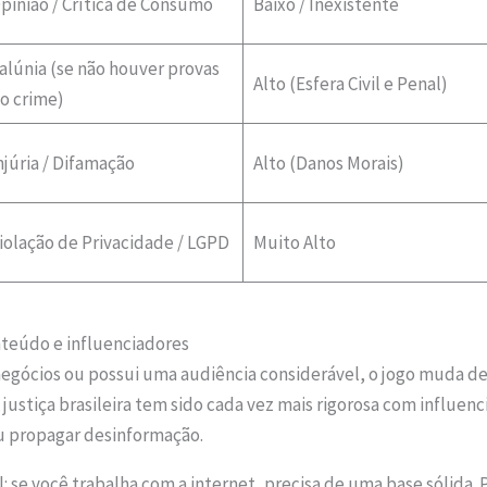
pinião / Crítica de Consumo
Baixo / Inexistente
alúnia (se não houver provas
Alto (Esfera Civil e Penal)
o crime)
njúria / Difamação
Alto (Danos Morais)
iolação de Privacidade / LGPD
Muito Alto
nteúdo e influenciadores
a negócios ou possui uma audiência considerável, o jogo muda d
justiça brasileira tem sido cada vez mais rigorosa com influe
ou propagar desinformação.
l: se você trabalha com a internet, precisa de uma base sólida