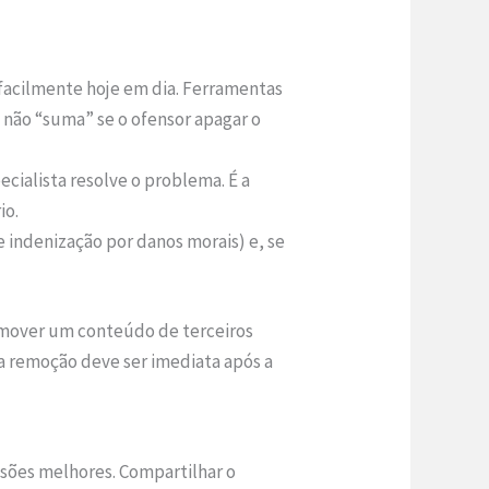
 facilmente hoje em dia. Ferramentas
a não “suma” se o ofensor apagar o
cialista resolve o problema. É a
io.
e indenização por danos morais) e, se
 remover um conteúdo de terceiros
a remoção deve ser imediata após a
isões melhores. Compartilhar o