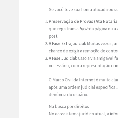
Se você teve sua honra atacada ou s
Preservação de Provas (Ata Notarial
que registram a
hash
da página ou a 
post.
A Fase Extrajudicial:
Muitas vezes, um
chance de exigir a remoção do conteú
A Fase Judicial:
Caso a via amigável f
necessário, com a representação crim
O Marco Civil da Internet é muito cl
após uma ordem judicial específica,
denúncia do usuário.
Na busca por direitos
No ecossistema jurídico atual, a in