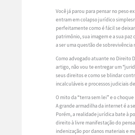
Você já parou para pensar no peso ex
entram em colapso jurídico simplesm
perfeitamente como é fácil se deixa
patrimônio, sua imagem e a sua paz d
a ser uma questão de sobrevivência 
Como advogado atuante no Direito Di
artigo, não vou te entregar um “jurid
seus direitos e como se blindar contr
incalculáveis e processos judiciais d
O mito da “terra sem lei” e o choque
A grande armadilha da internet é a se
Porém, a realidade jurídica bate à p
direito à livre manifestação do pens
indenização por danos materiais e mo