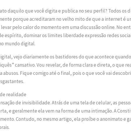
ato daquilo que você digita e publica no seu perfil? Todos os 
ente porque acreditaram no velho mito de que a internet é um
r levar pelo calor do momento em uma discussão online. No ent
e espírito, dominar os limites liberdade expressão redes soci
no mundo digital.
gital, vejo diariamente os bastidores do que acontece quando 
iquês” cansativo. Vou revelar, de forma clara e direta, o que r
a abusos. Fique comigo até o final, pois o que você vai descobr
esgastantes.
 de realidade
nsação de invisibilidade. Atrás de uma tela de celular, as pesso
orta, e geralmente ela vem na forma de uma intimação. A Consti
amento. Contudo, no mesmo artigo, ela proíbe o anonimato e ga
rais.