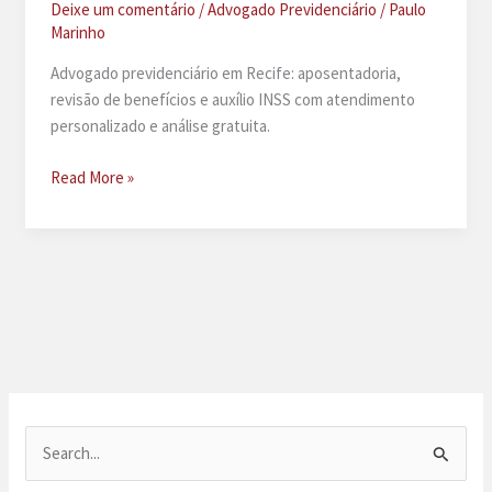
Deixe um comentário
/
Advogado Previdenciário
/
Paulo
Marinho
Advogado previdenciário em Recife: aposentadoria,
revisão de benefícios e auxílio INSS com atendimento
personalizado e análise gratuita.
Advogado
Read More »
previdenciário
no
Recife
P
e