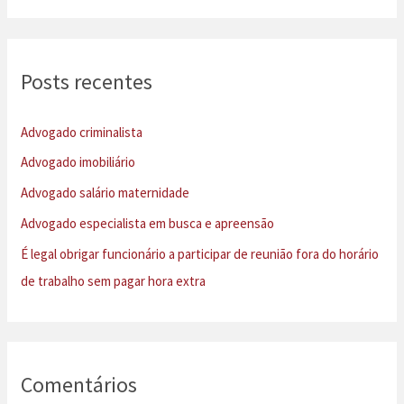
s
q
u
Posts recentes
i
s
Advogado criminalista
a
Advogado imobiliário
r
Advogado salário maternidade
p
Advogado especialista em busca e apreensão
o
É legal obrigar funcionário a participar de reunião fora do horário
r
de trabalho sem pagar hora extra
:
Comentários