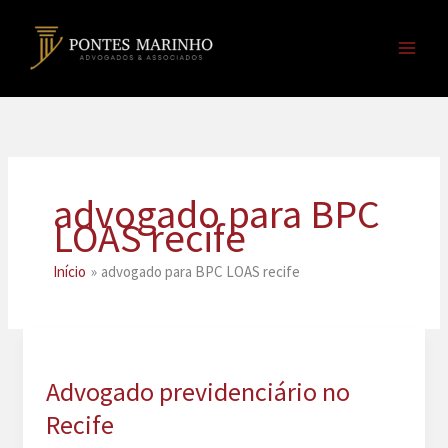
Ir
para
o
conteúdo
advogado para BPC
LOAS recife
Início
advogado para BPC LOAS recife
Advogado previdenciário no
Recife