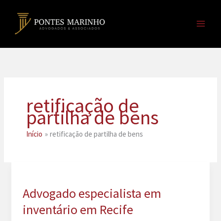
Ir
para
o
conteúdo
retificação de
partilha de bens
Início
retificação de partilha de bens
Advogado especialista em
inventário em Recife