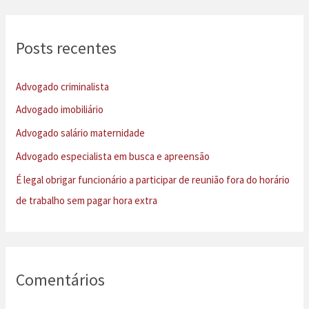
q
u
Posts recentes
i
s
Advogado criminalista
a
Advogado imobiliário
r
Advogado salário maternidade
p
Advogado especialista em busca e apreensão
o
É legal obrigar funcionário a participar de reunião fora do horário
r
de trabalho sem pagar hora extra
:
Comentários