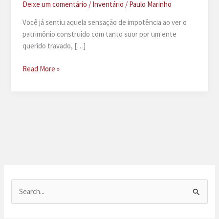
Deixe um comentário
/
Inventário
/
Paulo Marinho
Você já sentiu aquela sensação de impotência ao ver o
patrimônio construído com tanto suor por um ente
querido travado, […]
Advogado
Read More »
especialista
em
inventário
em
Recife
P
e
s