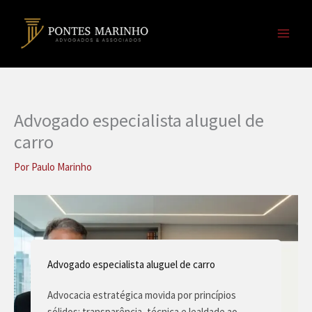
Ir
para
o
conteúdo
Advogado especialista aluguel de
carro
Por
Paulo Marinho
Advogado especialista aluguel de carro
Advocacia estratégica movida por princípios
sólidos: transparência, técnica e lealdade ao