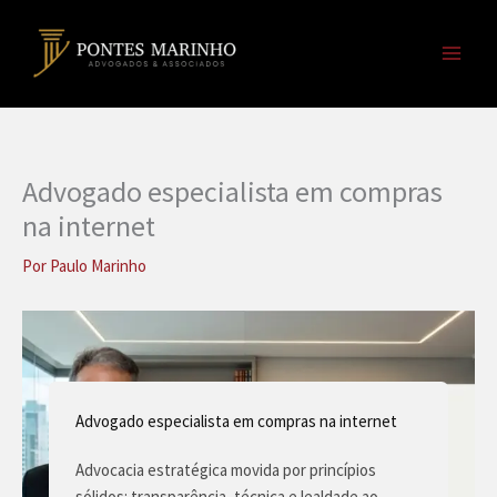
Ir
para
o
conteúdo
Advogado especialista em compras
na internet
Por
Paulo Marinho
Advogado especialista em compras na internet
Advocacia estratégica movida por princípios
sólidos: transparência, técnica e lealdade ao