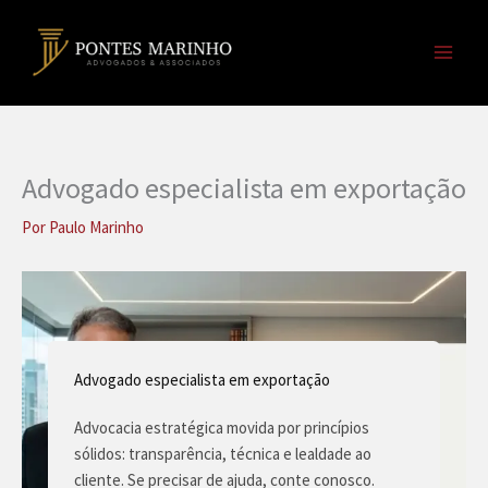
Ir
para
o
conteúdo
Advogado especialista em exportação
Por
Paulo Marinho
Advogado especialista em exportação
Advocacia estratégica movida por princípios
sólidos: transparência, técnica e lealdade ao
cliente. Se precisar de ajuda, conte conosco.