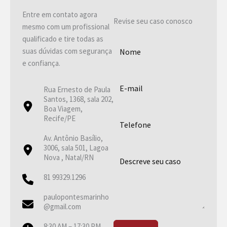
Entre em contato agora
Revise seu caso conosco
mesmo com um profissional
qualificado e tire todas as
suas dúvidas com segurança
e confiança.
Rua Ernesto de Paula
Santos, 1368, sala 202,
Boa Viagem,
Recife/PE
Av. Antônio Basílio,
3006, sala 501, Lagoa
Nova , Natal/RN
81 99329.1296
paulopontesmarinho
@gmail.com
8:30 AM – 17:30 PM