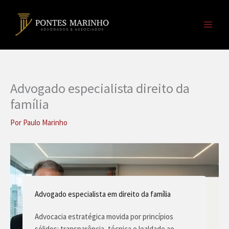
Ir
para
o
conteúdo
Advogado especialista direito da
família
Por
Paulo Marinho
Advogado especialista em direito da família
Advocacia estratégica movida por princípios
sólidos: transparência, técnica e lealdade ao