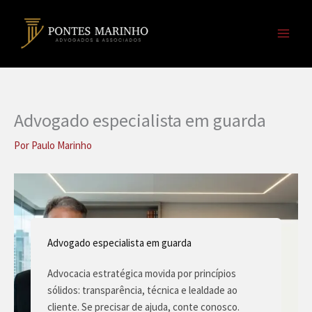
Ir
para
o
conteúdo
Advogado especialista em guarda
Por
Paulo Marinho
Advogado especialista em guarda
Advocacia estratégica movida por princípios
sólidos: transparência, técnica e lealdade ao
cliente. Se precisar de ajuda, conte conosco.