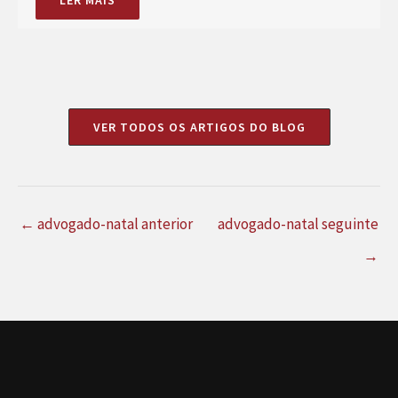
VER TODOS OS ARTIGOS DO BLOG
←
advogado-natal anterior
advogado-natal seguinte
→