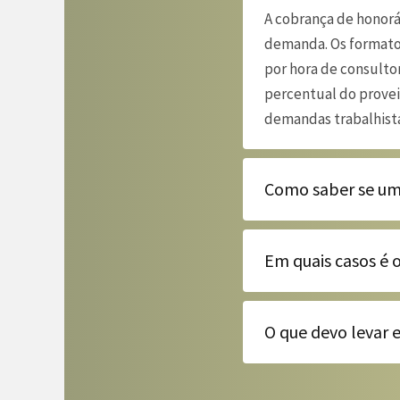
A cobrança de honorá
demanda. Os formatos
por hora de consultor
percentual do provei
demandas trabalhista
Como saber se um 
Em quais casos é 
O que devo levar e