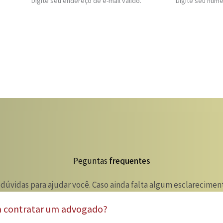
Digite seu endereço de e-mail válido.
Digite seu núm
Peguntas
frequentes
 dúvidas para ajudar você. Caso ainda falta algum esclarecim
a contratar um advogado?