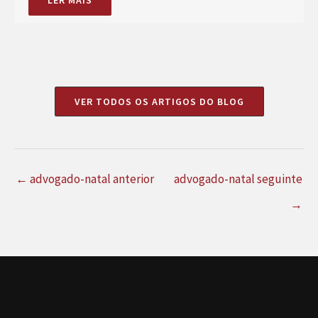
VER TODOS OS ARTIGOS DO BLOG
←
advogado-natal anterior
advogado-natal seguinte
→