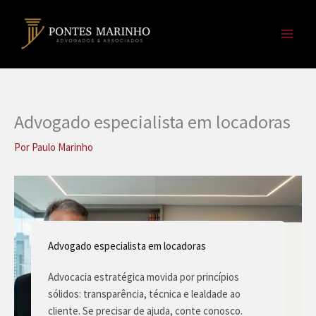
Ir
para
o
conteúdo
Advogado especialista em locadoras
Por
Paulo Marinho
Advogado especialista em locadoras
Advocacia estratégica movida por princípios
sólidos: transparência, técnica e lealdade ao
cliente. Se precisar de ajuda, conte conosco.