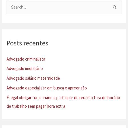
P
e
s
q
u
Posts recentes
i
s
Advogado criminalista
a
Advogado imobiliário
r
Advogado salário maternidade
p
Advogado especialista em busca e apreensão
o
É legal obrigar funcionário a participar de reunião fora do horário
r
de trabalho sem pagar hora extra
: