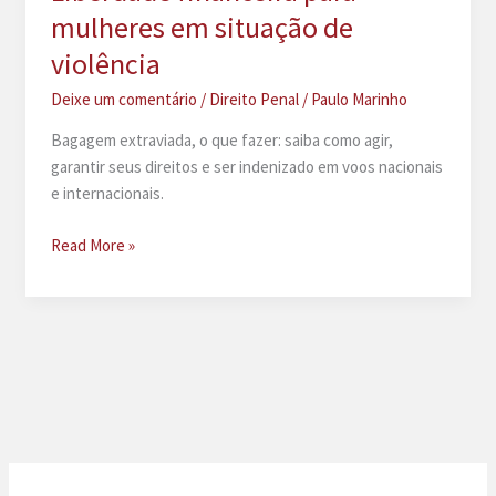
mulheres em situação de
violência
Deixe um comentário
/
Direito Penal
/
Paulo Marinho
Bagagem extraviada, o que fazer: saiba como agir,
garantir seus direitos e ser indenizado em voos nacionais
e internacionais.
Liberdade
Read More »
financeira
para
mulheres
em
situação
de
violência