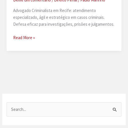
Advogado Criminalista em Recife: atendimento
especializado, ágil e estratégico em casos criminais.
Defesa eficaz para investigações, prisões e julgamentos.
Advogado
Read More »
criminalista
em
Recife
P
e
s