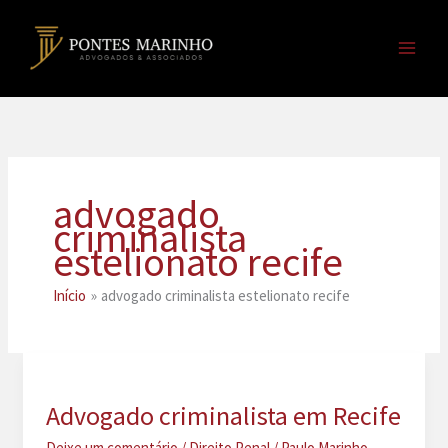
Ir
para
o
conteúdo
advogado
criminalista
estelionato recife
Início
advogado criminalista estelionato recife
Advogado criminalista em Recife
Deixe um comentário
/
Direito Penal
/
Paulo Marinho