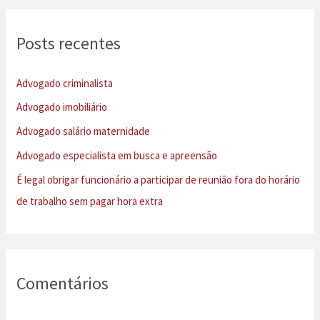
q
u
Posts recentes
i
s
Advogado criminalista
a
Advogado imobiliário
r
Advogado salário maternidade
p
Advogado especialista em busca e apreensão
o
É legal obrigar funcionário a participar de reunião fora do horário
r
de trabalho sem pagar hora extra
:
Comentários