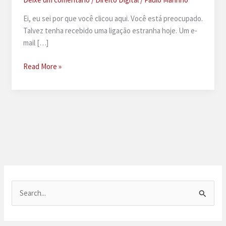
Ei, eu sei por que você clicou aqui. Você está preocupado.
Talvez tenha recebido uma ligação estranha hoje. Um e-
mail […]
Golpe
Read More »
do
falso
advogado
P
e
s