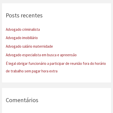
q
u
Posts recentes
i
s
Advogado criminalista
a
Advogado imobiliário
r
Advogado salário maternidade
p
Advogado especialista em busca e apreensão
o
É legal obrigar funcionário a participar de reunião fora do horário
r
de trabalho sem pagar hora extra
:
Comentários