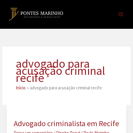
Ir
para
o
conteúdo
advogado para
acusação criminal
recife
Início
advogado para acusação criminal recife
Advogado criminalista em Recife
Deixe um comentário
/
Direito Penal
/
Paulo Marinho