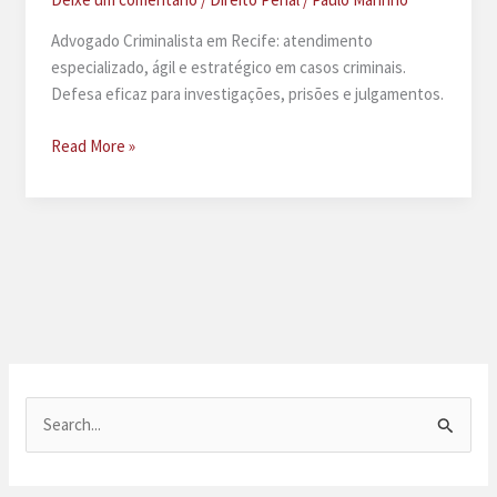
Advogado Criminalista em Recife: atendimento
especializado, ágil e estratégico em casos criminais.
Defesa eficaz para investigações, prisões e julgamentos.
Advogado
Read More »
criminalista
em
Recife
P
e
s