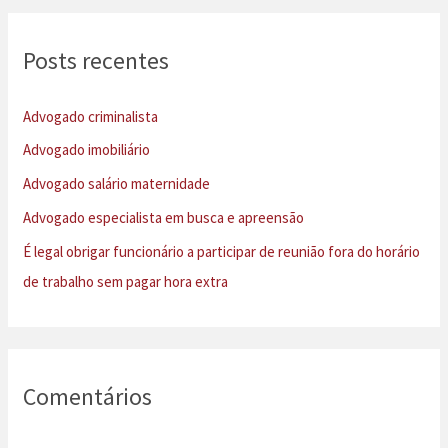
q
u
Posts recentes
i
s
Advogado criminalista
a
Advogado imobiliário
r
Advogado salário maternidade
p
Advogado especialista em busca e apreensão
o
É legal obrigar funcionário a participar de reunião fora do horário
r
de trabalho sem pagar hora extra
:
Comentários