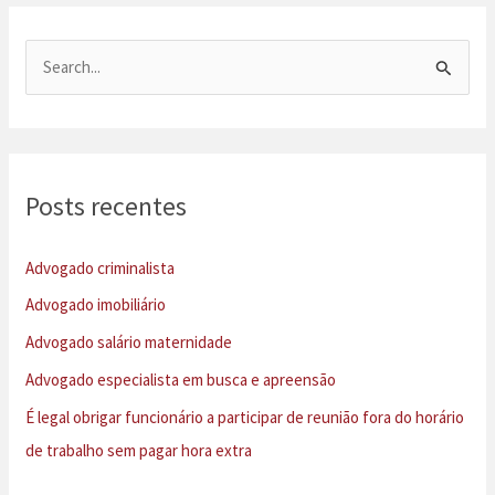
P
e
s
q
u
Posts recentes
i
s
Advogado criminalista
a
Advogado imobiliário
r
Advogado salário maternidade
p
Advogado especialista em busca e apreensão
o
É legal obrigar funcionário a participar de reunião fora do horário
r
de trabalho sem pagar hora extra
: