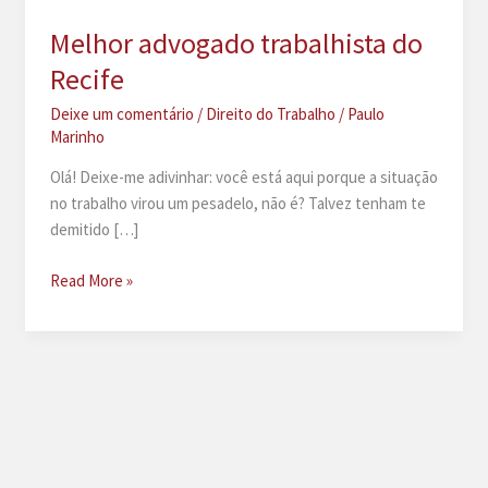
Melhor advogado trabalhista do
Recife
Deixe um comentário
/
Direito do Trabalho
/
Paulo
Marinho
Olá! Deixe-me adivinhar: você está aqui porque a situação
no trabalho virou um pesadelo, não é? Talvez tenham te
demitido […]
Melhor
Read More »
advogado
trabalhista
do
Recife