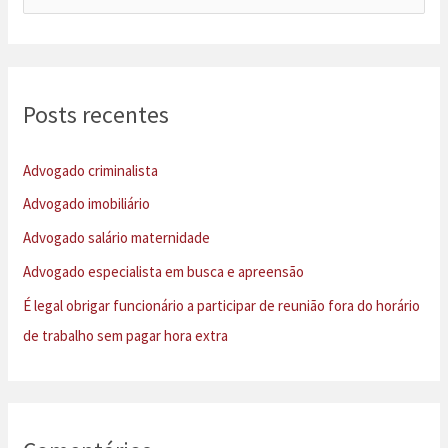
e
s
q
u
Posts recentes
i
s
Advogado criminalista
a
Advogado imobiliário
r
Advogado salário maternidade
p
Advogado especialista em busca e apreensão
o
É legal obrigar funcionário a participar de reunião fora do horário
r
de trabalho sem pagar hora extra
: