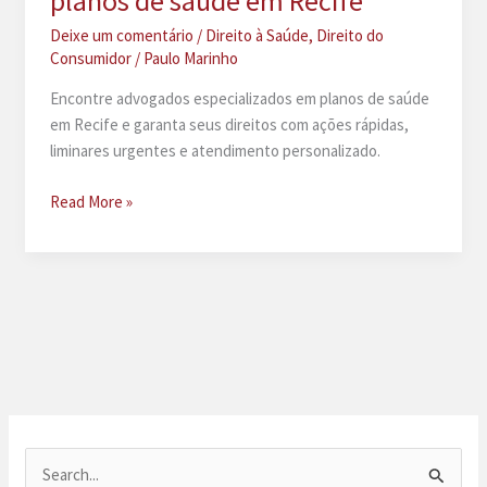
planos de saúde em Recife
Deixe um comentário
/
Direito à Saúde
,
Direito do
Consumidor
/
Paulo Marinho
Encontre advogados especializados em planos de saúde
em Recife e garanta seus direitos com ações rápidas,
liminares urgentes e atendimento personalizado.
Advogado
Read More »
especializado
em
planos
de
saúde
em
Recife
P