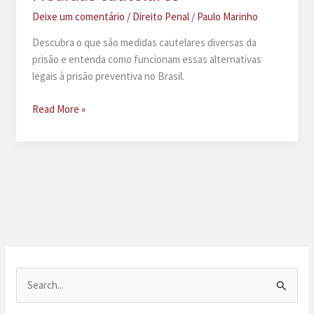
Deixe um comentário
/
Direito Penal
/
Paulo Marinho
Descubra o que são medidas cautelares diversas da
prisão e entenda como funcionam essas alternativas
legais à prisão preventiva no Brasil.
Medidas
Read More »
cautelares
P
e