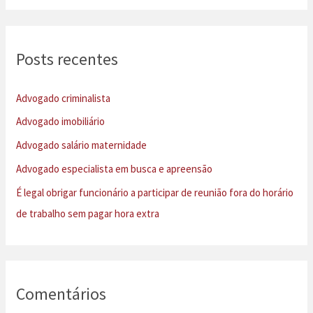
s
q
u
Posts recentes
i
s
Advogado criminalista
a
Advogado imobiliário
r
Advogado salário maternidade
p
Advogado especialista em busca e apreensão
o
É legal obrigar funcionário a participar de reunião fora do horário
r
de trabalho sem pagar hora extra
:
Comentários