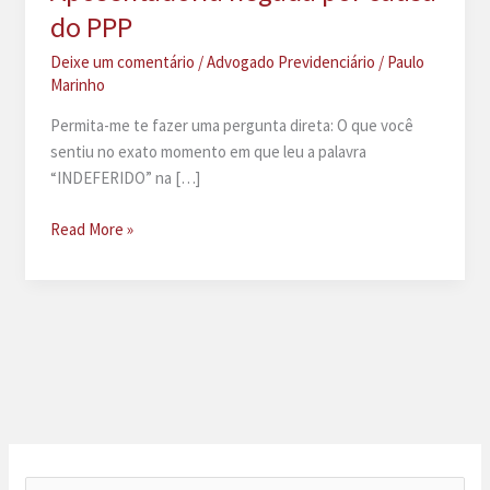
do PPP
Deixe um comentário
/
Advogado Previdenciário
/
Paulo
Marinho
Permita-me te fazer uma pergunta direta: O que você
sentiu no exato momento em que leu a palavra
“INDEFERIDO” na […]
Aposentadoria
Read More »
negada
por
causa
do
PPP