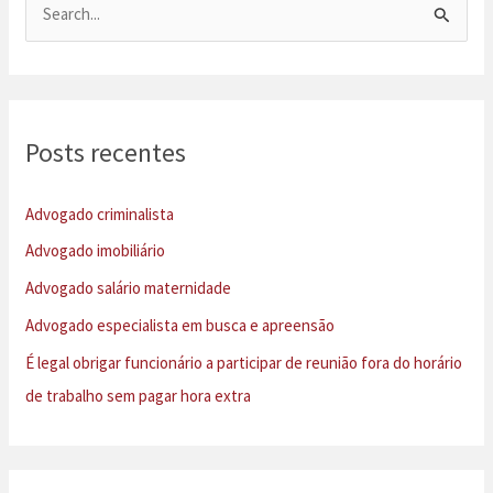
P
e
s
q
u
Posts recentes
i
s
Advogado criminalista
a
Advogado imobiliário
r
Advogado salário maternidade
p
Advogado especialista em busca e apreensão
o
É legal obrigar funcionário a participar de reunião fora do horário
r
de trabalho sem pagar hora extra
: