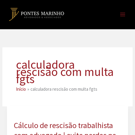
Ir
para
o
conteúdo
calculadora
rescisão com multa
fgts
Início
calculadora rescisão com multa fgts
Cálculo de rescisão trabalhista