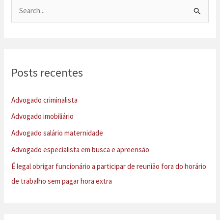
rescisão
P
e
s
q
u
Posts recentes
i
s
Advogado criminalista
a
Advogado imobiliário
r
Advogado salário maternidade
p
Advogado especialista em busca e apreensão
o
É legal obrigar funcionário a participar de reunião fora do horário
r
de trabalho sem pagar hora extra
: