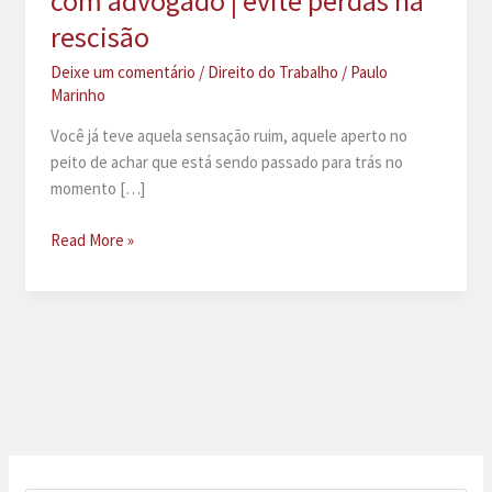
com advogado | evite perdas na
rescisão
Deixe um comentário
/
Direito do Trabalho
/
Paulo
Marinho
Você já teve aquela sensação ruim, aquele aperto no
peito de achar que está sendo passado para trás no
momento […]
Cálculo
Read More »
de
rescisão
trabalhista
com
advogado
|
evite
perdas
na