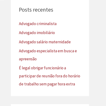
u
Posts recentes
i
s
Advogado criminalista
a
Advogado imobiliário
r
Advogado salário maternidade
p
Advogado especialista em busca e
o
apreensão
r
É legal obrigar funcionário a
:
participar de reunião fora do horário
de trabalho sem pagar hora extra