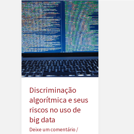
Discriminação
algorítmica e seus
riscos no uso de
big data
Deixe um comentário
/