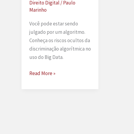
Direito Digital
/
Paulo
Marinho
Você pode estar sendo
julgado por um algoritmo.
Conheça os riscos ocultos da
discriminação algorítmica no
uso do Big Data.
Discriminação
Read More »
algorítmica
e
seus
riscos
no
uso
de