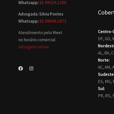
Whatsapp:
81 99329.1296
Cober
Advogada: Silvia Pontes
Whatsapp:
81 99898.1873
Centro-
Atendimento pelo Meet
DF,
GO,
no horário comercial
Nordest
Advogado online
AL,
BA,
C
Norte:
AC,
AM,
A
Sudeste
ES,
MG,
Sul:
PR,
RS,