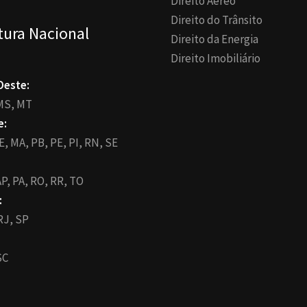
Direito Aéreo
Direito do Trânsito
tura Nacional
Direito da Energia
Direito Imobiliário
Oeste:
MS,
MT
e:
E,
MA,
PB,
PE,
PI,
RN,
SE
P,
PA,
RO,
RR,
TO
:
RJ,
SP
SC