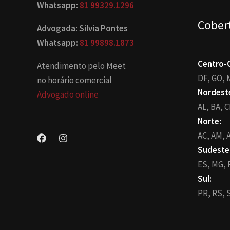
Whatsapp:
81 99329.1296
Cober
Advogada: Silvia Pontes
Whatsapp:
81 99898.1873
Centro-
Atendimento pelo Meet
DF,
GO,
no horário comercial
Nordest
Advogado online
AL,
BA,
C
Norte:
AC,
AM,
A
Sudeste
ES,
MG,
Sul:
PR,
RS,