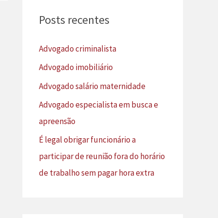
u
Posts recentes
i
s
Advogado criminalista
a
Advogado imobiliário
r
Advogado salário maternidade
p
Advogado especialista em busca e
o
apreensão
r
É legal obrigar funcionário a
:
participar de reunião fora do horário
de trabalho sem pagar hora extra