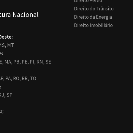
Direito Aéreo
Direito do Trânsito
tura Nacional
Direito da Energia
Direito Imobiliário
Oeste:
MS,
MT
e:
E,
MA,
PB,
PE,
PI,
RN,
SE
P,
PA,
RO,
RR,
TO
:
RJ,
SP
SC