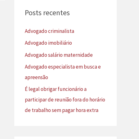
u
Posts recentes
i
s
Advogado criminalista
a
Advogado imobiliário
r
Advogado salário maternidade
p
Advogado especialista em busca e
o
apreensão
r
É legal obrigar funcionário a
:
participar de reunião fora do horário
de trabalho sem pagar hora extra