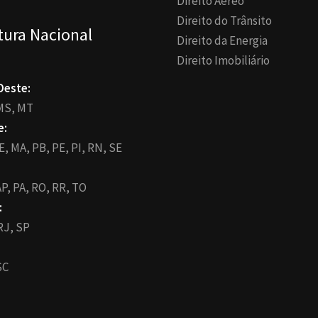
Direito Aéreo
Direito do Trânsito
tura Nacional
Direito da Energia
Direito Imobiliário
Oeste:
MS,
MT
e:
E,
MA,
PB,
PE,
PI,
RN,
SE
P,
PA,
RO,
RR,
TO
:
RJ,
SP
SC