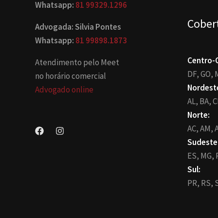
Whatsapp:
81 99329.1296
Cober
Advogada: Silvia Pontes
Whatsapp:
81 99898.1873
Centro-
Atendimento pelo Meet
DF,
GO,
no horário comercial
Nordest
Advogado online
AL,
BA,
C
Norte:
AC,
AM,
A
Sudeste
ES,
MG,
Sul:
PR,
RS,