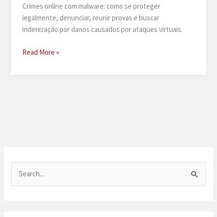
Crimes online com malware: como se proteger
legalmente, denunciar, reunir provas e buscar
indenização por danos causados por ataques virtuais.
Crimes
Read More »
online
com
malware
P
e
s
q