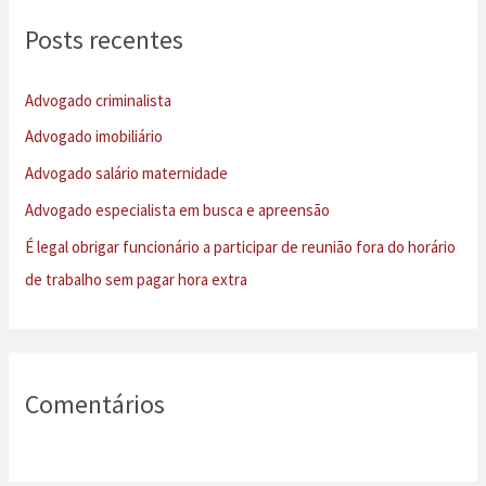
u
Posts recentes
i
s
Advogado criminalista
a
Advogado imobiliário
r
Advogado salário maternidade
p
Advogado especialista em busca e apreensão
o
É legal obrigar funcionário a participar de reunião fora do horário
r
de trabalho sem pagar hora extra
:
Comentários