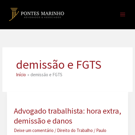
Ir
para
o
conteúdo
demissão e FGTS
Início
demissão e FGTS
Advogado trabalhista: hora extra,
demissão e danos
Deixe um comentário
/
Direito do Trabalho
/
Paulo