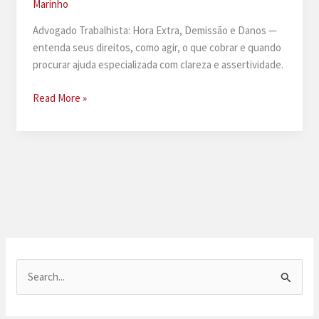
Marinho
Advogado Trabalhista: Hora Extra, Demissão e Danos —
entenda seus direitos, como agir, o que cobrar e quando
procurar ajuda especializada com clareza e assertividade.
Advogado
Read More »
trabalhista:
hora
extra,
demissão
e
danos
P
e
s