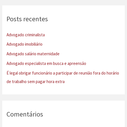
q
u
Posts recentes
i
s
Advogado criminalista
a
Advogado imobiliário
r
Advogado salário maternidade
p
Advogado especialista em busca e apreensão
o
É legal obrigar funcionário a participar de reunião fora do horário
r
de trabalho sem pagar hora extra
:
Comentários