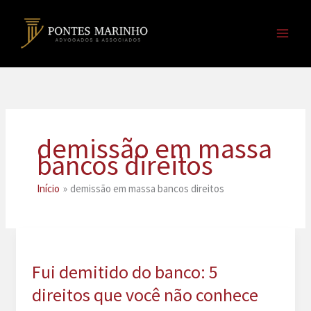
Ir
para
o
conteúdo
demissão em massa
bancos direitos
Início
demissão em massa bancos direitos
Fui demitido do banco: 5
direitos que você não conhece