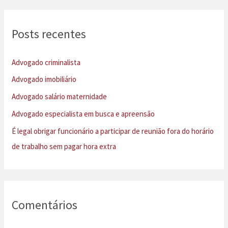
q
u
Posts recentes
i
s
Advogado criminalista
a
Advogado imobiliário
r
Advogado salário maternidade
p
Advogado especialista em busca e apreensão
o
É legal obrigar funcionário a participar de reunião fora do horário
r
de trabalho sem pagar hora extra
:
Comentários