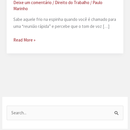
Deixe um comentário
/
Direito do Trabalho
/
Paulo
Marinho
Sabe aquele frio na espinha quando você é chamado para
uma “reunião rápida” e percebe que o tom de voz […]
Fui
Read More »
demitido
do
banco:
5
direitos
que
você
não
conhece
P
e
s