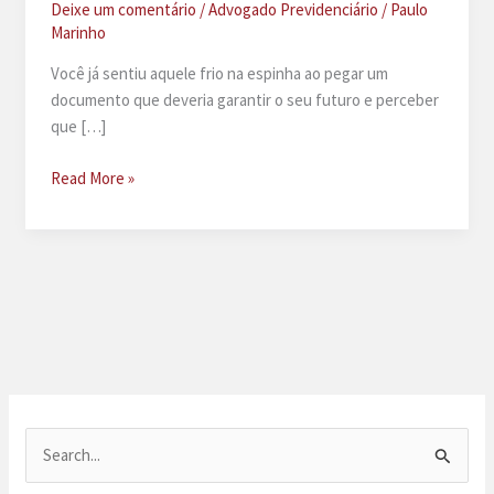
Deixe um comentário
/
Advogado Previdenciário
/
Paulo
Marinho
Você já sentiu aquele frio na espinha ao pegar um
documento que deveria garantir o seu futuro e perceber
que […]
A
Read More »
empresa
me
deu
PPP
errado,
o
que
fazer?
P
e