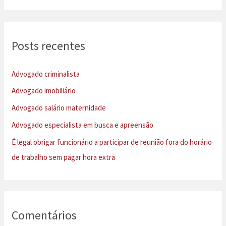
s
q
u
Posts recentes
i
s
Advogado criminalista
a
Advogado imobiliário
r
Advogado salário maternidade
p
Advogado especialista em busca e apreensão
o
É legal obrigar funcionário a participar de reunião fora do horário
r
de trabalho sem pagar hora extra
:
Comentários