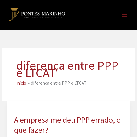
Ir
para
o
conteúdo
diferença entre PPP
e LTCAT
Início
diferença entre PPP e LTCAT
A empresa me deu PPP errado, o
que fazer?