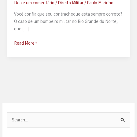
Deixe um comentário
/
Direito Militar
/
Paulo Marinho
Você confia que seu contracheque está sempre correto?
O caso de um bombeiro militar no Rio Grande do Norte,
que […]
Lei
Read More »
de
subsídios
policial
e
bombeiro
do
RN
P
e
s