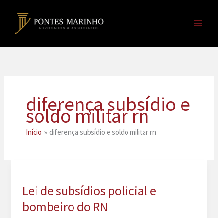
Ir
para
o
conteúdo
diferença subsídio e
soldo militar rn
Início
diferença subsídio e soldo militar rn
Lei de subsídios policial e
bombeiro do RN