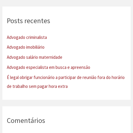
q
u
Posts recentes
i
s
Advogado criminalista
a
Advogado imobiliário
r
Advogado salário maternidade
p
Advogado especialista em busca e apreensão
o
É legal obrigar funcionário a participar de reunião fora do horário
r
de trabalho sem pagar hora extra
:
Comentários