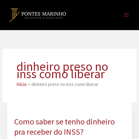
Ir
para
o
conteúdo
dinheiro preso no
inss como liberar
Início
dinheiro preso no inss como liberar
Como saber se tenho dinheiro
pra receber do INSS?