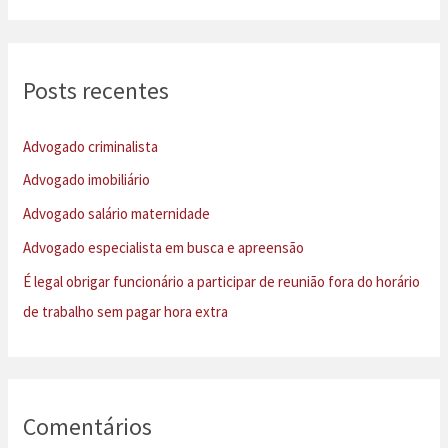
s
q
u
Posts recentes
i
s
Advogado criminalista
a
Advogado imobiliário
r
Advogado salário maternidade
p
Advogado especialista em busca e apreensão
o
É legal obrigar funcionário a participar de reunião fora do horário
r
de trabalho sem pagar hora extra
:
Comentários