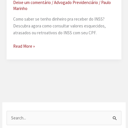
Deixe um comentário
/
Advogado Previdenciário
/
Paulo
Marinho
Como saber se tenho dinheiro pra receber do INSS?
Descubra agora como consultar valores esquecidos,
atrasados ou retroativos do INSS com seu CPF.
Como
Read More »
saber
se
tenho
dinheiro
pra
receber
do
INSS?
P
e