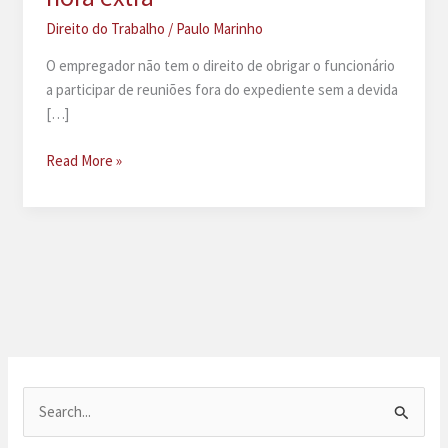
Direito do Trabalho
/
Paulo Marinho
O empregador não tem o direito de obrigar o funcionário
a participar de reuniões fora do expediente sem a devida
[…]
É
Read More »
legal
obrigar
funcionário
a
participar
de
reunião
fora
do
horário
P
de
e
trabalho