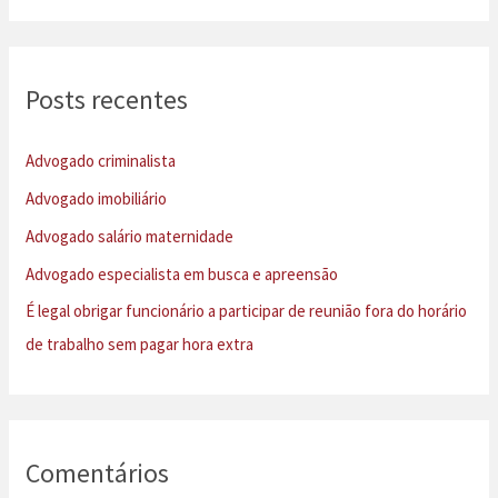
s
sem
q
pagar
hora
u
Posts recentes
extra
i
s
Advogado criminalista
a
Advogado imobiliário
r
Advogado salário maternidade
p
Advogado especialista em busca e apreensão
o
É legal obrigar funcionário a participar de reunião fora do horário
r
de trabalho sem pagar hora extra
:
Comentários