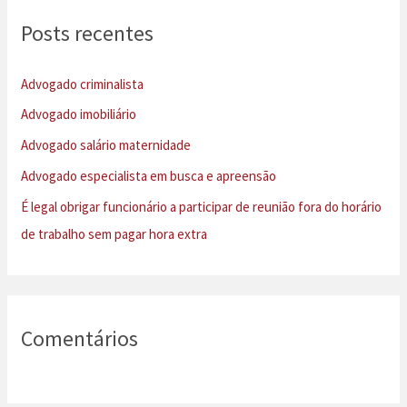
u
Posts recentes
i
s
Advogado criminalista
a
Advogado imobiliário
r
Advogado salário maternidade
p
Advogado especialista em busca e apreensão
o
É legal obrigar funcionário a participar de reunião fora do horário
r
de trabalho sem pagar hora extra
:
Comentários