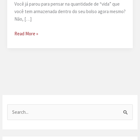
Você já parou para pensar na quantidade de “vida” que
você tem armazenada dentro do seu bolso agora mesmo?
Não, […]
Herança
Read More »
Digital
P
e
s
q