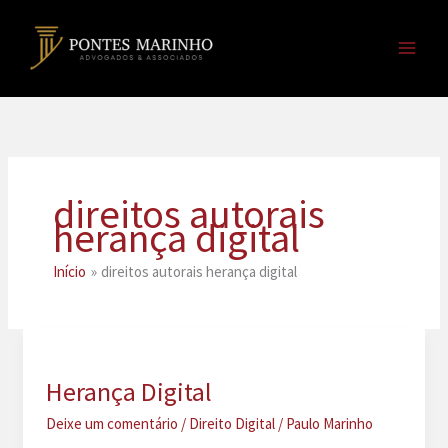
Ir
para
o
conteúdo
direitos autorais
herança digital
Início
direitos autorais herança digital
Herança Digital
Deixe um comentário
/
Direito Digital
/
Paulo Marinho