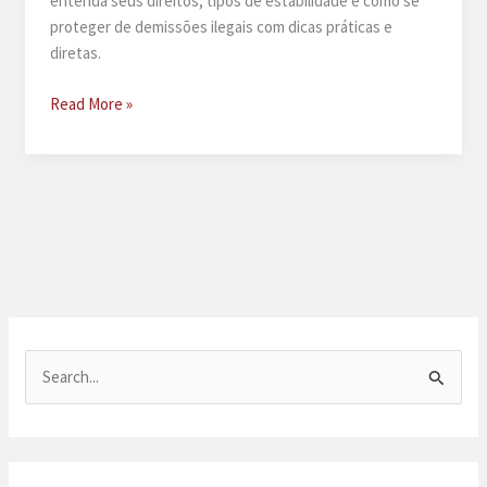
entenda seus direitos, tipos de estabilidade e como se
proteger de demissões ilegais com dicas práticas e
diretas.
Estabilidade
Read More »
e
garantias
provisórias
de
empregos
P
e
s
q