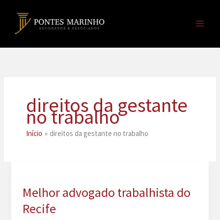
Ir
para
o
conteúdo
direitos da gestante
no trabalho
Início
direitos da gestante no trabalho
Melhor advogado trabalhista do
Recife