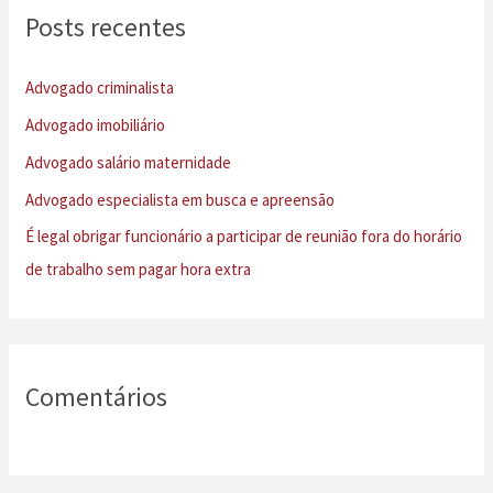
u
Posts recentes
i
s
Advogado criminalista
a
Advogado imobiliário
r
Advogado salário maternidade
p
Advogado especialista em busca e apreensão
o
É legal obrigar funcionário a participar de reunião fora do horário
r
de trabalho sem pagar hora extra
:
Comentários