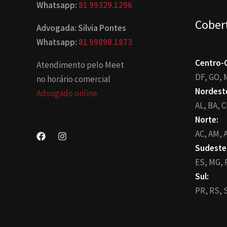
Whatsapp:
81 99329.1296
Cober
Advogada: Silvia Pontes
Whatsapp:
81 99898.1873
Centro-
Atendimento pelo Meet
DF,
GO,
no horário comercial
Nordest
Advogado online
AL,
BA,
C
Norte:
AC,
AM,
A
Sudeste
ES,
MG,
Sul:
PR,
RS,