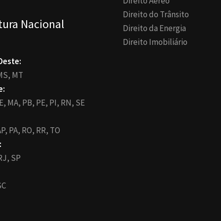
Direito Aéreo
Direito do Trânsito
tura Nacional
Direito da Energia
Direito Imobiliário
Oeste:
MS,
MT
e:
E,
MA,
PB,
PE,
PI,
RN,
SE
P,
PA,
RO,
RR,
TO
:
RJ,
SP
SC