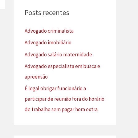
u
Posts recentes
i
s
Advogado criminalista
a
Advogado imobiliário
r
Advogado salário maternidade
p
Advogado especialista em busca e
o
apreensão
r
É legal obrigar funcionário a
:
participar de reunião fora do horário
de trabalho sem pagar hora extra