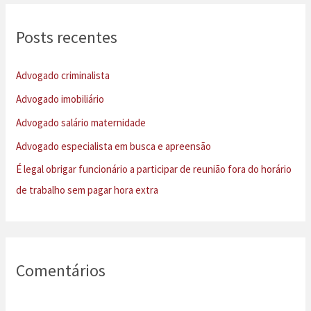
q
u
Posts recentes
i
s
Advogado criminalista
a
Advogado imobiliário
r
Advogado salário maternidade
p
Advogado especialista em busca e apreensão
o
É legal obrigar funcionário a participar de reunião fora do horário
r
de trabalho sem pagar hora extra
:
Comentários