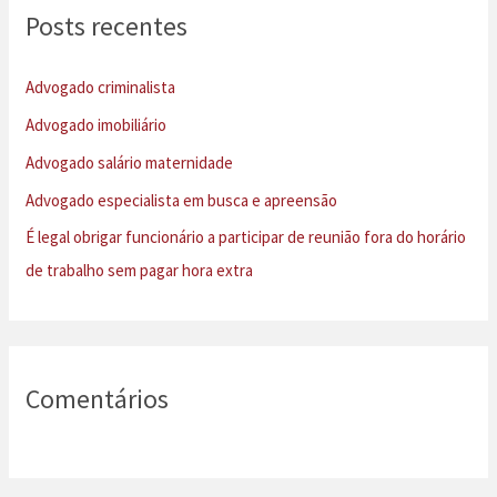
u
Posts recentes
i
s
Advogado criminalista
a
Advogado imobiliário
r
Advogado salário maternidade
p
Advogado especialista em busca e apreensão
o
É legal obrigar funcionário a participar de reunião fora do horário
r
de trabalho sem pagar hora extra
:
Comentários