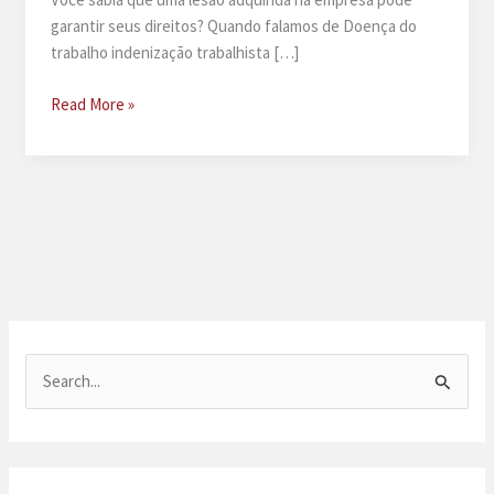
garantir seus direitos? Quando falamos de Doença do
trabalho indenização trabalhista […]
Doenças
Read More »
do
trabalho
e
seus
direitos
P
e
s
q