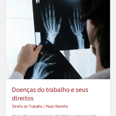
Doenças do trabalho e seus
direitos
Direito do Trabalho
/
Paulo Marinho
Você sabia que uma lesão adquirida na empresa pode