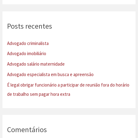
s
q
u
Posts recentes
i
s
Advogado criminalista
a
Advogado imobiliário
r
Advogado salário maternidade
p
Advogado especialista em busca e apreensão
o
É legal obrigar funcionário a participar de reunião fora do horário
r
de trabalho sem pagar hora extra
:
Comentários