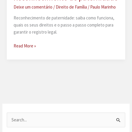
Deixe um comentário
/
Direito de Família
/
Paulo Marinho
Reconhecimento de paternidade: saiba como funciona,
quais os seus direitos e o passo a passo completo para
garantir o registro legal.
Reconhecimento
Read More »
de
paternidade
P
e