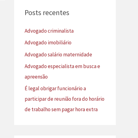
u
Posts recentes
i
s
Advogado criminalista
a
Advogado imobiliário
r
Advogado salário maternidade
p
Advogado especialista em busca e
o
apreensão
r
É legal obrigar funcionário a
:
participar de reunião fora do horário
de trabalho sem pagar hora extra