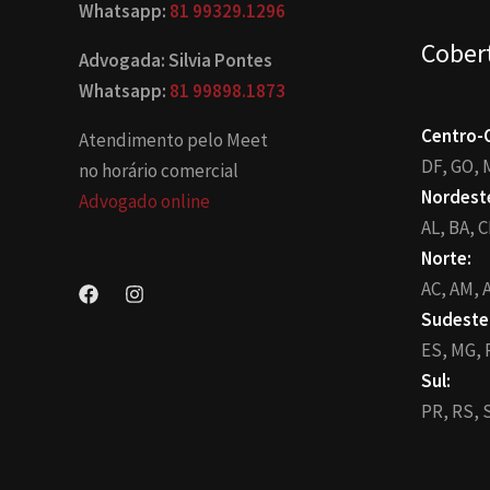
Whatsapp:
81 99329.1296
Cober
Advogada: Silvia Pontes
Whatsapp:
81 99898.1873
Centro-
Atendimento pelo Meet
DF,
GO,
no horário comercial
Nordest
Advogado online
AL,
BA,
C
Norte:
AC,
AM,
A
Sudeste
ES,
MG,
Sul:
PR,
RS,