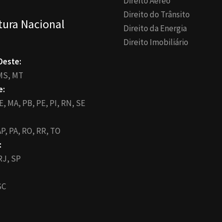
Direito Aéreo
Direito do Trânsito
tura Nacional
Direito da Energia
Direito Imobiliário
Oeste:
MS,
MT
e:
E,
MA,
PB,
PE,
PI,
RN,
SE
P,
PA,
RO,
RR,
TO
:
RJ,
SP
SC