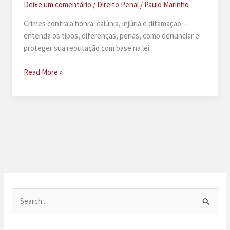
Deixe um comentário
/
Direito Penal
/
Paulo Marinho
Crimes contra a honra: calúnia, injúria e difamação —
entenda os tipos, diferenças, penas, como denunciar e
proteger sua reputação com base na lei.
Crimes
Read More »
contra
a
honra:
calúnia,
injúria
e
difamação
P
e
s