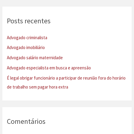
q
u
Posts recentes
i
s
Advogado criminalista
a
Advogado imobiliário
r
Advogado salário maternidade
p
Advogado especialista em busca e apreensão
o
É legal obrigar funcionário a participar de reunião fora do horário
r
de trabalho sem pagar hora extra
:
Comentários