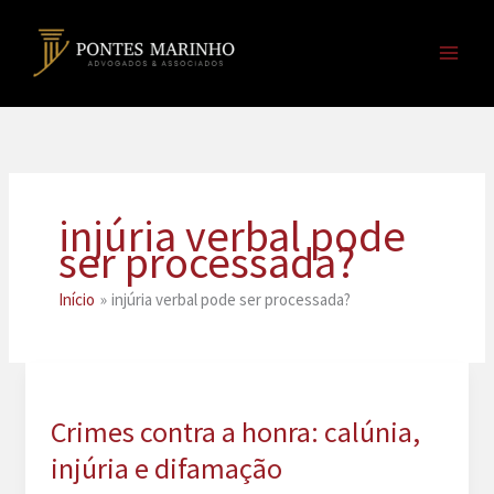
Ir
para
o
conteúdo
injúria verbal pode
ser processada?
Início
injúria verbal pode ser processada?
Crimes contra a honra: calúnia,
injúria e difamação