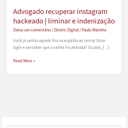
Advogado recuperar instagram
hackeado | liminar e indenização
Deixe um comentário
/
Direito Digital
/
Paulo Marinho
Você já sentiu aquele frio na espinha ao tentar fazer
login e perceber que a senha foi alterada? Ou pior, […]
Advogado
Read More »
recuperar
instagram
hackeado
|
liminar
e
indenização