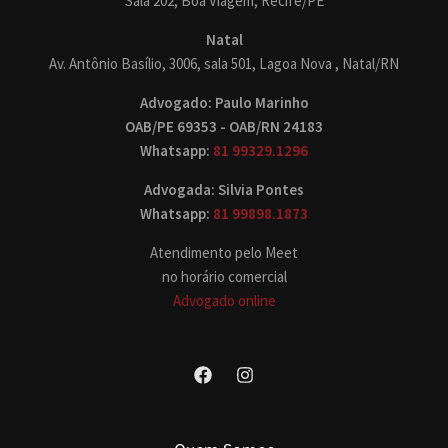
Sala 202, Boa Viagem, Recife/PE
Natal
Av. Antônio Basílio, 3006, sala 501, Lagoa Nova , Natal/RN
Advogado: Paulo Marinho
OAB/PE 69353 - OAB/RN 24183
Whatsapp:
81 99329.1296
Advogada: Silvia Pontes
Whatsapp:
81 99898.1873
Atendimento pelo Meet
no horário comercial
Advogado online