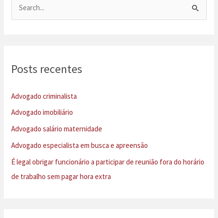
P
e
s
q
u
Posts recentes
i
s
Advogado criminalista
a
Advogado imobiliário
r
Advogado salário maternidade
p
Advogado especialista em busca e apreensão
o
É legal obrigar funcionário a participar de reunião fora do horário
r
de trabalho sem pagar hora extra
: