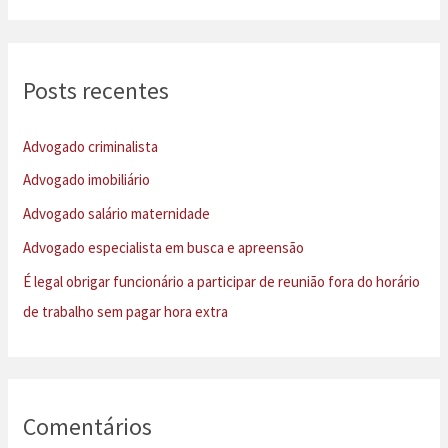
s
q
u
Posts recentes
i
s
Advogado criminalista
a
Advogado imobiliário
r
Advogado salário maternidade
p
Advogado especialista em busca e apreensão
o
É legal obrigar funcionário a participar de reunião fora do horário
r
de trabalho sem pagar hora extra
:
Comentários