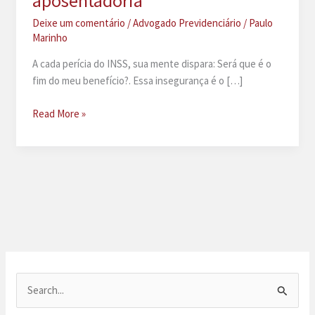
aposentadoria
Deixe um comentário
/
Advogado Previdenciário
/
Paulo
Marinho
A cada perícia do INSS, sua mente dispara: Será que é o
fim do meu benefício?. Essa insegurança é o […]
Conversão
Read More »
auxílio-
doença
em
aposentadoria
P
e