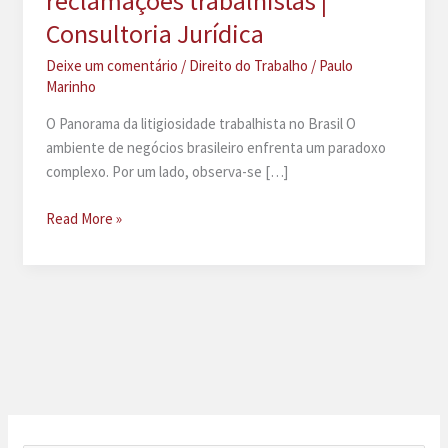
reclamações trabalhistas |
Consultoria Jurídica
Deixe um comentário
/
Direito do Trabalho
/
Paulo
Marinho
O Panorama da litigiosidade trabalhista no Brasil O
ambiente de negócios brasileiro enfrenta um paradoxo
complexo. Por um lado, observa-se […]
05
Read More »
passos
para
evitar
reclamações
trabalhistas
|
Consultoria
Jurídica