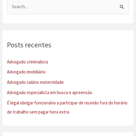
P
e
s
q
u
Posts recentes
i
s
Advogado criminalista
a
Advogado imobiliário
r
Advogado salário maternidade
p
Advogado especialista em busca e apreensão
o
É legal obrigar funcionário a participar de reunião fora do horário
r
de trabalho sem pagar hora extra
: