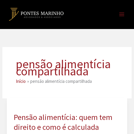
Ir
para
o
conteúdo
pensão alimentícia
compartilhada
Início
pensão alimentícia compartilhada
Pensão alimentícia: quem tem
direito e como é calculada