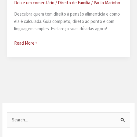
Deixe um comentário
/
Direito de Família
/
Paulo Marinho
Descubra quem tem direito à pensão alimentícia e como
ela é calculada. Guia completo, direto ao ponto e com
linguagem simples. Esclareça suas dúvidas agora!
Pensão
Read More »
alimentícia:
quem
tem
direito
e
como
é
calculada
P
e
s