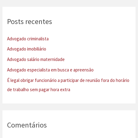
q
u
Posts recentes
i
s
Advogado criminalista
a
Advogado imobiliário
r
Advogado salário maternidade
p
Advogado especialista em busca e apreensão
o
É legal obrigar funcionário a participar de reunião fora do horário
r
de trabalho sem pagar hora extra
:
Comentários