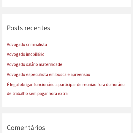
s
q
u
Posts recentes
i
s
Advogado criminalista
a
Advogado imobiliário
r
Advogado salário maternidade
p
Advogado especialista em busca e apreensão
o
É legal obrigar funcionário a participar de reunião fora do horário
r
de trabalho sem pagar hora extra
:
Comentários