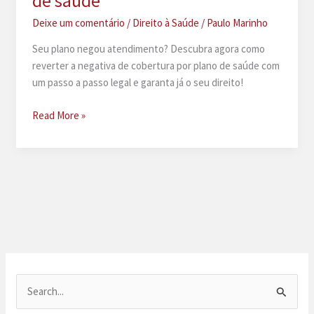
de saúde
Deixe um comentário
/
Direito à Saúde
/
Paulo Marinho
Seu plano negou atendimento? Descubra agora como
reverter a negativa de cobertura por plano de saúde com
um passo a passo legal e garanta já o seu direito!
Negativa
Read More »
de
cobertura
por
plano
de
saúde
P
e